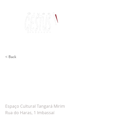
Dancing, Politics
and contemporary thinking
< Back
Gilsamara Moura ministra
Oficina InsSOLente na 15º
Encontro de Culturas do
Mundo – Bahia 2024
Espaço Cultural Tangará Mirim
Rua do Haras, 1 Imbassaí