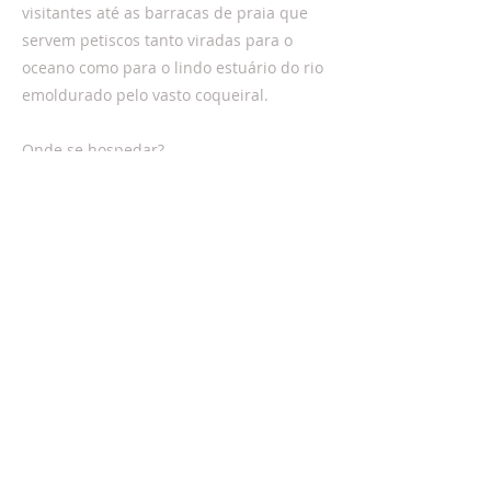
visitantes até as barracas de praia que
servem petiscos tanto viradas para o
oceano como para o lindo estuário do rio
emoldurado pelo vasto coqueiral.
Onde se hospedar?
Existem ótimas opções de hospedagem
na região, em pousadas, hotéis ou casas
particulares. Você pode procurar em
sites como Booking, Trip Advisor e AirBnB.
Não oferecemos hospedagem no Tangará
Mirim.
Sobre a alimentação:
Serviremos almoço e lanches com opções
vegetarianas, cobradas à parte.
*Consulte nossa política de