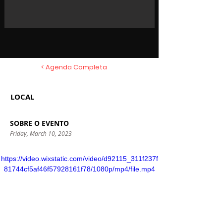
< Agenda Completa
LOCAL
SOBRE O EVENTO
Friday, March 10, 2023
https://video.wixstatic.com/video/d92115_311f237f
81744cf5af46f57928161f78/1080p/mp4/file.mp4