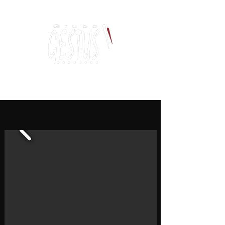
Dancing, Politics
and contemporary thinking