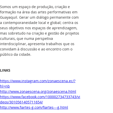
Somos um espaço de produção, criação e 
formação na área das artes performativas em 
Guayaquil. Gerar um diálogo permanente com 
a contemporaneidade local e global; centra os 
seus objetivos nos espaços de aprendizagem, 
mas sobretudo na criação e gestão de projetos 
culturais, que numa perspetiva 
interdisciplinar, apresenta trabalhos que os 
convidam à discussão e ao encontro com o 
público da cidade.
LINKS 
https://www.instagram.com/zonaescena.ec/?
hl=nb
http://www.zonaescena.org/zonaescena.html
https://www.facebook.com/100002734733743/vi
deos/3010561405711654/
http://www.fiartes-g.com/fiartes---g.html