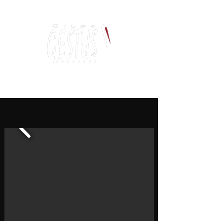
Dancing, Politics
and contemporary thinking