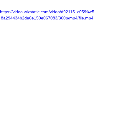
https://video.wixstatic.com/video/d92115_c059f4c5
8a294434b2de0e150e067083/360p/mp4/file.mp4