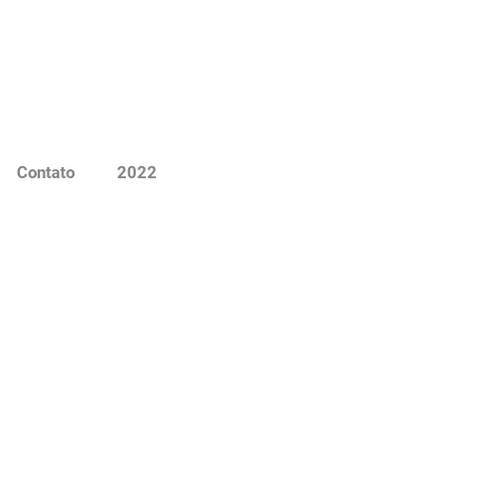
Contato
2022
Hilda
amara