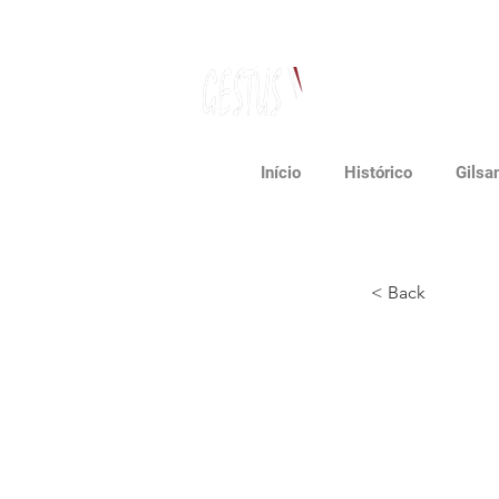
Dancing, Politics
and contemporary thinking
Início
Histórico
Gilsa
< Back
Banca
Batis