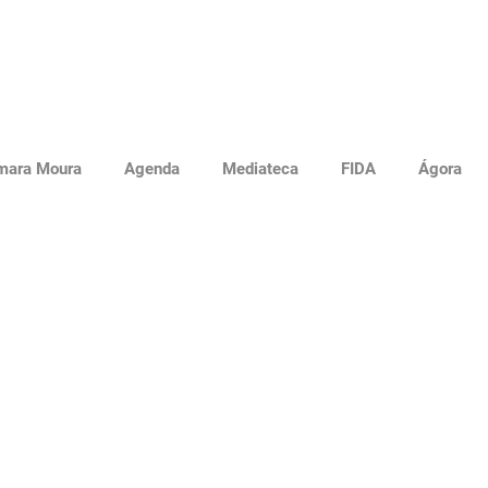
mara Moura
Agenda
Mediateca
FIDA
Ágora
 de defesa de Mariana 
ta - orientação de Gils