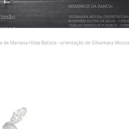
a de Mariana Hilda Batista - orientação de Gilsamara Mour