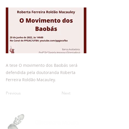
A tese O movimento dos Baobás será
defendida pela doutoranda Roberta
Ferreira Roldão Macauley.
Previous
Next