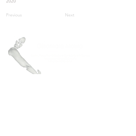
2020
Previous
Next