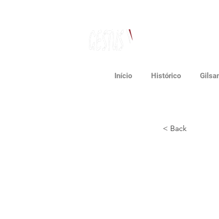
Dancing, Politics
and contemporary thinking
Início
Histórico
Gilsa
< Back
Tease
Cháca