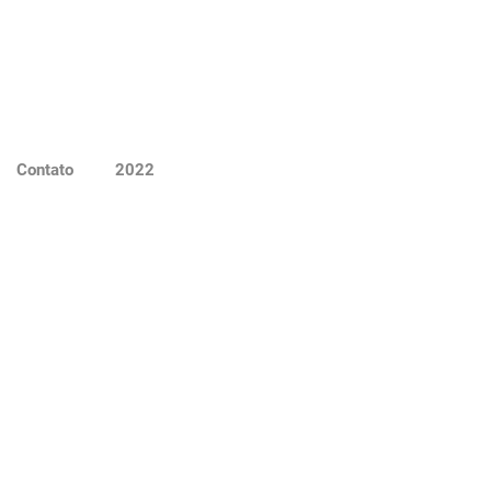
Contato
2022
do na
uara.