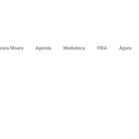
mara Moura
Agenda
Mediateca
FIDA
Ágora
r "Insolente" apresenta
ra Sapucaia em Araraq