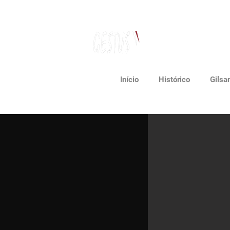
Dancing, Politics
and contemporary thinking
Início
Histórico
Gilsa