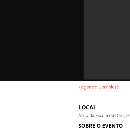
< Agenda Completa
LOCAL
Átrio da Escola da Danç
SOBRE O EVENTO