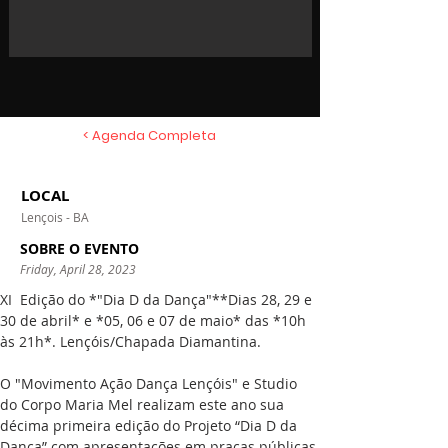
< Agenda Completa
LOCAL
Lençois - BA
SOBRE O EVENTO
Friday, April 28, 2023
XI  Edição do *"Dia D da Dança"**Dias 28, 29 e 
30 de abril* e *05, 06 e 07 de maio* das *10h 
às 21h*. Lençóis/Chapada Diamantina.
O "Movimento Ação Dança Lençóis" e Studio 
do Corpo Maria Mel realizam este ano sua 
décima primeira edição do Projeto “Dia D da 
Dança” com apresentações em praças públicas 