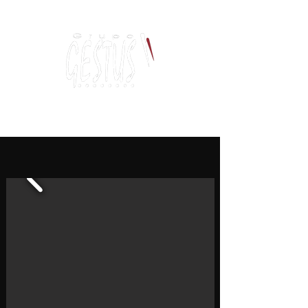
Dancing, Politics
and contemporary thinking