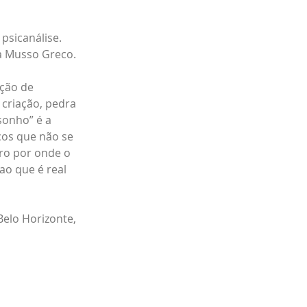
psicanálise. 
a Musso Greco.
ção de 
criação, pedra 
sonho” é a 
os que não se 
ro por onde o 
ao que é real 
Belo Horizonte, 