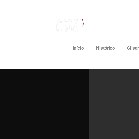
Dancing, Politics
and contemporary thinking
Início
Histórico
Gilsa