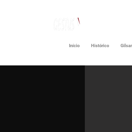
Dancing, Politics
and contemporary thinking
Início
Histórico
Gilsa