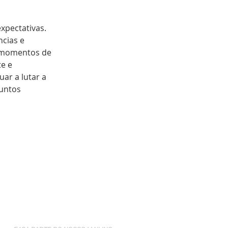
pectativas. 
cias e 
 momentos de 
e e 
ar a lutar a 
untos 
Próximo >