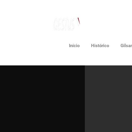
Dancing, Politics
and contemporary thinking
Início
Histórico
Gilsa