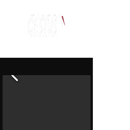
Dancing, Politics
and contemporary thinking