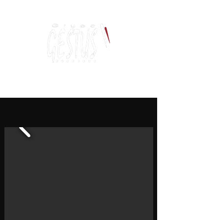
Dancing, Politics
and contemporary thinking