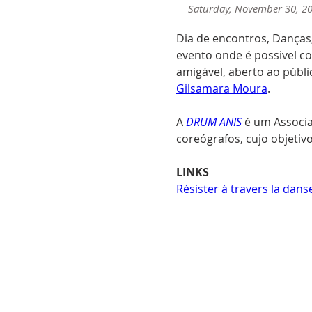
Saturday, November 30, 2
Dia de encontros, Danças,
evento onde é possivel c
amigável, aberto ao públic
Gilsamara Moura
.

A 
DRUM ANIS
 é um Associa
coreógrafos, cujo objetiv
LINKS
Résister à travers la dans
< Anterior