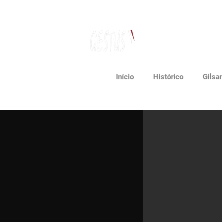
Dancing, Politics
and contemporary thinking
Início
Histórico
Gilsa