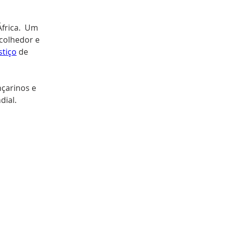
frica.  Um 
colhedor e 
stiço
 de 
çarinos e 
ial.

Próximo >