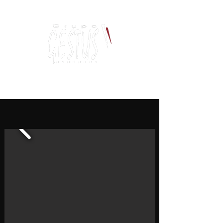
Dancing, Politics
and contemporary thinking