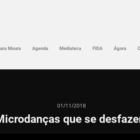
ara Moura
Agenda
Mediateca
FIDA
Ágora
C
01/11/2018
Microdanças que se desfaz