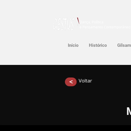
Dança, Política
e Pensamento Contemporâneo
Início
Histórico
Gilsam
Voltar
>