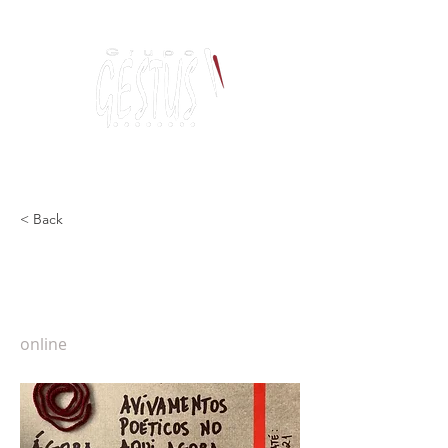
Dança, Política
e Pensamento Contemporâneo
< Back
AVIVAMENTOS POÉTICOS
NO AQUI AGORA
online