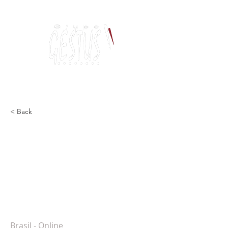
Dança, Política
e Pensamento Contemporâneo
< Back
Comportamentos em
dança: Presenças e
desaparecimentos. Quem
mais morre? Quem morre
mais?
Brasil - Online