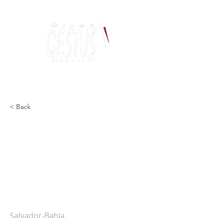
Dança, Política
e Pensamento Contemporâneo
< Back
Espetáculo "Louca" de
Gilsamara Moura será
apresentado na Oficina
Nacional de Dança
Contemporânea
Salvador-Bahia