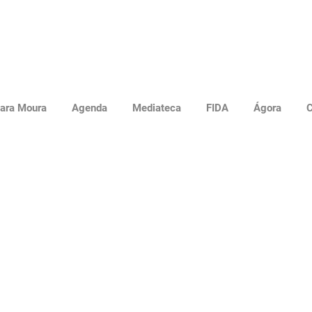
ara Moura
Agenda
Mediateca
FIDA
Ágora
C
mara prefacia obra
ocações em Dança III"