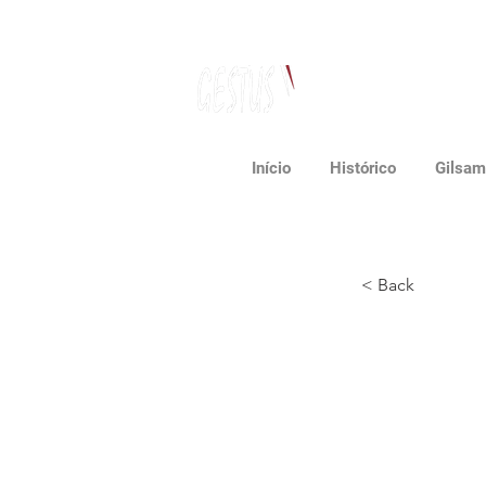
Dança, Política
e Pensamento Contemporâneo
Início
Histórico
Gilsam
< Back
Gilsa
"Conv