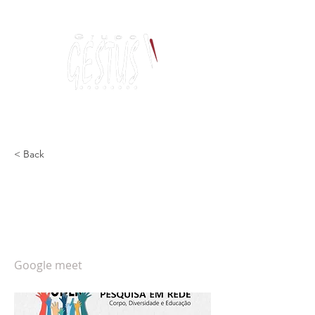
Dança, Política
e Pensamento Contemporâneo
< Back
I Encontro de Grupos de
Pesquisa em Rede: Corpo,
Diversidade e Educação
Google meet