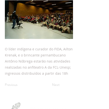
O líder indígena e curador do FIDA, Ailton
Krenak, e o brincante pernambucano
Antônio Nóbrega estarão nas atividades
realizadas no anfiteatro A da FCL-Unesp;
ingressos distribuídos a partir das 18h
Previous
Next