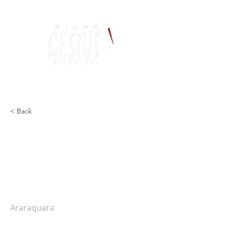
Dança, Política
e Pensamento Contemporâneo
< Back
Segundo dia do FIDA tem
residência, workshop,
Ailton Krenak e Antônio
Nóbrega
Araraquara