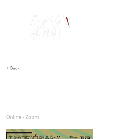
Dança, Política
e Pensamento Contemporâneo
< Back
TRAJETÓRIAS: FLUXOS
QUE NOS INFORMAM |
Ensaios Coreográficos: IV
Online - Zoom