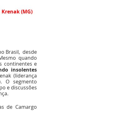
n Krenak (MG)
 Brasil,  desde 
 Mesmo quando 
 continentes e 
do insolentes 
nak (liderança 
). O segmento 
o e discussões 
nça.
as de Camargo 
Próximo >