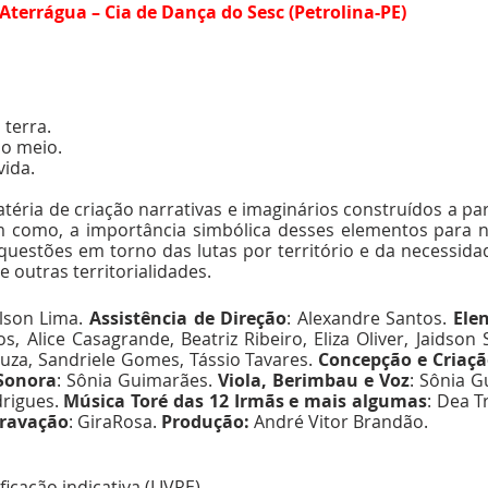
Aterrágua – Cia de Dança do Sesc (Petrolina-PE)
terra. 
o meio. 
ida. 
téria de criação narrativas e imaginários construídos a par
m como, a importância simbólica desses elementos para no
 questões em torno das lutas por território e da necessid
 outras territorialidades.
ilson Lima. 
Assistência de Direção
: Alexandre Santos. 
Ele
 Alice Casagrande, Beatriz Ribeiro, Eliza Oliver, Jaidson Sá
uza, Sandriele Gomes, Tássio Tavares. 
Concepção e Criaçã
 Sonora
: Sônia Guimarães. 
Viola, Berimbau e Voz
: Sônia G
rigues. 
Música Toré das 12 Irmãs e mais algumas
: Dea T
Gravação
: GiraRosa. 
Produção: 
André Vitor Brandão.
ficação indicativa (LIVRE)