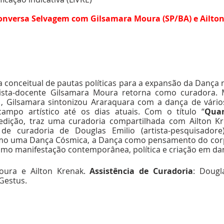
Conversa Selvagem com Gilsamara Moura (SP/BA) e Ailto
a conceitual de pautas políticas para a expansão da Dança no
ista-docente Gilsamara Moura retorna como curadora.
, Gilsamara sintonizou Araraquara com a dança de vários
ampo artístico até os dias atuais. Com o título “
Quan
edição, traz uma curadoria compartilhada com Ailton Kre
 de curadoria de Douglas Emilio (artista-pesquisadore
mo uma Dança Cósmica, a Dança como pensamento do corp
omo manifestação contemporânea, política e criação em da
oura e Ailton Krenak. 
Assistência de Curadoria
: Dougl
Gestus.