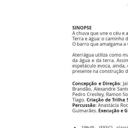
SINOPSE
A chuva que une o céu e a 
Terra e água: o caminho d
O barro que amalgama a v
Aterrágua utiliza como ma
da água e da terra. Assi
espetáculo evoca, ainda,
presente na construção de
Concepção e Direção
: Ja
Brandão, Alexandre Santos,
Pedro Creslley, Ramon So
Tiago. 
Criação de Trilha
Percussão
: Anastácia Rod
Guimarães. 
Execução e 
19h45 – (SESC) - classi