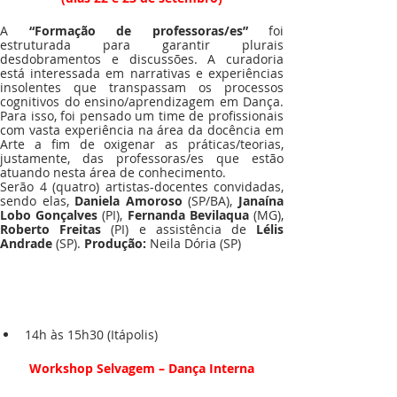
A 
“Formação de professoras/es”
 foi 
estruturada para garantir plurais 
desdobramentos e discussões. A curadoria 
está interessada em narrativas e experiências 
insolentes que transpassam os processos 
cognitivos do ensino/aprendizagem em Dança. 
Para isso, foi pensado um time de profissionais 
com vasta experiência na área da docência em 
Arte a fim de oxigenar as práticas/teorias, 
justamente, das professoras/es que estão 
atuando nesta área de conhecimento. 
Serão 4 (quatro) artistas-docentes convidadas, 
sendo elas, 
Daniela Amoroso
 (SP/BA), 
Janaína 
Lobo Gonçalves
 (PI), 
Fernanda Bevilaqua
Roberto Freitas
 (PI) e assistência de 
Lélis 
Andrade
 (SP). 
Produção: 
Neila Dória (SP)
14h às 15h30 (Itápolis)
Workshop Selvagem – Dança Interna