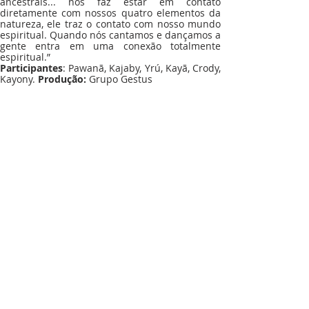
ancestrais... nos faz estar em contato 
diretamente com nossos quatro elementos da 
natureza, ele traz o contato com nosso mundo 
espiritual. Quando nós cantamos e dançamos a 
gente entra em uma conexão totalmente 
espiritual.”
Participantes
: Pawanã, Kajaby, Yrú, Kayã, Crody, 
Kayony.
 Produção:
 Grupo Gestus