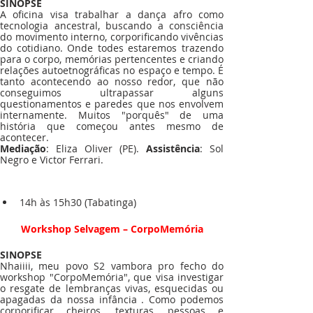
SINOPSE
A oficina visa trabalhar a dança afro como 
tecnologia ancestral, buscando a consciência 
do movimento interno, corporificando vivências 
do cotidiano. Onde todes estaremos trazendo 
para o corpo, memórias pertencentes e criando 
relações autoetnográficas no espaço e tempo. É 
tanto acontecendo ao nosso redor, que não 
conseguimos ultrapassar alguns 
questionamentos e paredes que nos envolvem 
internamente. Muitos "porquês" de uma 
história que começou antes mesmo de 
acontecer. 
Mediação
: Eliza Oliver (PE). 
Assistência
: Sol 
Negro e Victor Ferrari. 
14h às 15h30 (Tabatinga)
Workshop Selvagem – CorpoMemória
SINOPSE
Nhaiiii, meu povo S2 vambora pro fecho do 
workshop "CorpoMemória", que visa investigar 
o resgate de lembranças vivas, esquecidas ou 
apagadas da nossa infância . Como podemos 
corporificar cheiros, texturas, pessoas e 